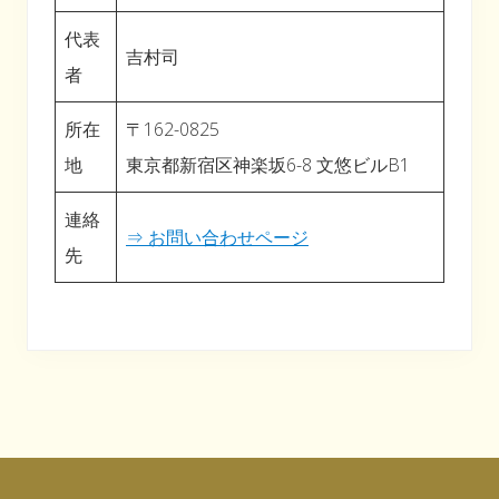
代表
吉村司
者
所在
〒162-0825
地
東京都新宿区神楽坂6-8 文悠ビルB1
連絡
⇒ お問い合わせページ
先
Footer