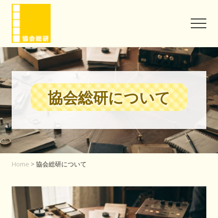
Menu
Skip
Skip
to
to
Men
main
footer
content
協
会
と
い
う
協会総研について
信
頼
を
味
方
に
Home
> 協会総研について