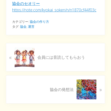
協会のセオリー
https://note.com/kyokai_soken/n/n1870cf44f03c
カテゴリー:
協会の作り方
タグ:
協会
,
運営
P
«
r
会員には音読してもらおう
e
v
i
o
N
u
»
e
協会の発想法
s
x
P
t
o
P
s