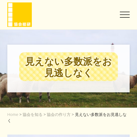
Menu
Skip
Skip
to
to
Men
main
footer
content
協
会
と
い
う
見えない多数派をお
信
頼
見逃しなく
を
味
方
に
Home
>
協会を知る
>
協会の作り方
> 見えない多数派をお見逃しな
く