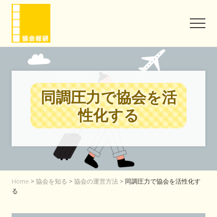
Menu
Skip
Skip
to
to
Men
main
footer
content
協
会
と
い
う
同調圧力で協会を活
信
頼
性化する
を
味
方
に
Home
>
協会を知る
>
協会の運営方法
> 同調圧力で協会を活性化す
る