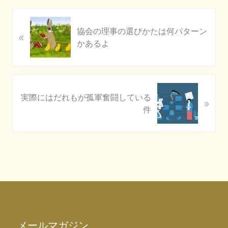
P
協会の理事の選びかたは何パターン
«
r
かあるよ
e
v
i
o
N
u
実際にはだれもが孤軍奮闘している
»
e
s
件
x
P
t
o
P
s
o
t
s
:
t
Footer
:
メールマガジン