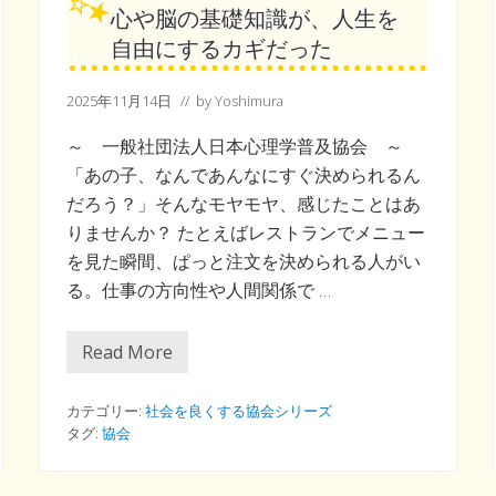
心や脳の基礎知識が、人生を
自由にするカギだった
2025年11月14日
// by
Yoshimura
～ 一般社団法人日本心理学普及協会 ～
「あの子、なんであんなにすぐ決められるん
だろう？」そんなモヤモヤ、感じたことはあ
りませんか？ たとえばレストランでメニュー
を見た瞬間、ぱっと注文を決められる人がい
る。仕事の方向性や人間関係で …
Read More
心
や
脳
の
カテゴリー:
社会を良くする協会シリーズ
基
タグ:
協会
礎
知
識