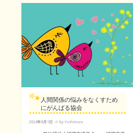
が
、
誰
か
の
癒
し
に
な
る
人間関係の悩みをなくすため
にがんばる協会
2024年8月1日
// by
Yoshimura