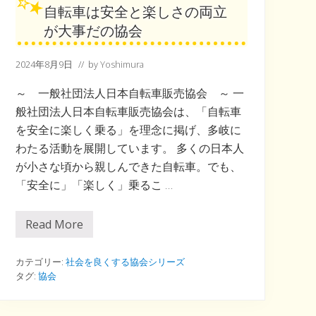
自転車は安全と楽しさの両立
が大事だの協会
2024年8月9日
// by
Yoshimura
～ 一般社団法人日本自転車販売協会 ～ 一
般社団法人日本自転車販売協会は、「自転車
を安全に楽しく乗る」を理念に掲げ、多岐に
わたる活動を展開しています。 多くの日本人
が小さな頃から親しんできた自転車。でも、
「安全に」「楽しく」乗るこ …
Read More
自
転
車
は
カテゴリー:
社会を良くする協会シリーズ
安
タグ:
協会
全
と
楽