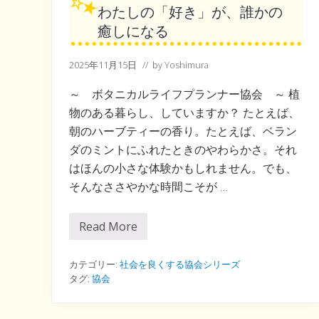
わたしの「好き」が、誰かの
癒しになる
2025年11月15日
// by
Yoshimura
～ ボタニカルライフプランナー協会 ～ 植
物のある暮らし、していますか？ たとえば、
朝のハーブティーの香り。たとえば、ベラン
ダのミントにふれたときのやわらかさ。それ
はほんの小さな体験かもしれません。でも、
そんなささやかな時間こそが …
Read More
わ
た
し
の
カテゴリー:
社会を良くする協会シリーズ
「
タグ:
協会
好
き
」