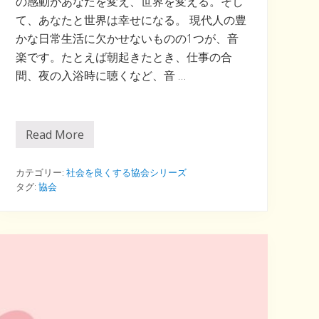
の感動があなたを変え、世界を変える。そし
て、あなたと世界は幸せになる。 現代人の豊
かな日常生活に欠かせないものの1つが、音
楽です。たとえば朝起きたとき、仕事の合
間、夜の入浴時に聴くなど、音 …
Read More
音
楽
愛
好
カテゴリー:
社会を良くする協会シリーズ
者
タグ:
協会
の
た
め
の
協
会