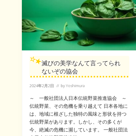
ば
る
協
会
滅びの美学なんて言ってられ
ないぞの協会
2024年2月2日
// by
Yoshimura
～ 一般社団法人日本伝統野菜推進協会 ～
伝統野菜、その危機を乗り越えて 日本各地に
は、地域に根ざした独特の風味と形状を持つ
伝統野菜があります。しかし、その多くが
今、絶滅の危機に瀕しています。 一般社団法