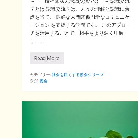
～ 一般社団法人認識交流学会 ～ 認識交流
学とは 認識交流学は、人々の理解と認識に焦
点を当て、 良好な人間関係円滑なコミュニケ
ーション を支援する学問です。 このアプロー
チを活用することで、相手をより深く理解
し、 …
Read More
人
間
関
係
カテゴリー:
社会を良くする協会シリーズ
の
タグ:
協会
悩
み
を
な
く
す
た
め
に
が
ん