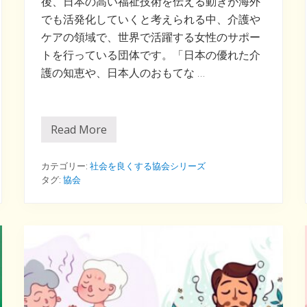
後、日本の高い福祉技術を伝える動きが海外
でも活発化していくと考えられる中、介護や
ケアの領域で、世界で活躍する女性のサポー
トを行っている団体です。「日本の優れた介
護の知恵や、日本人のおもてな …
Read More
福
祉
で
世
カテゴリー:
社会を良くする協会シリーズ
界
タグ:
協会
デ
ビ
ュ
ー
の
協
会