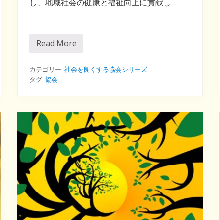
し、地域社会の健康と福祉向上に貢献し …
Read More
ア
ロ
マ
タ
カテゴリー:
社会を良くする協会シリーズ
ッ
タグ:
協会
チ
ケ
ア
は
地
域
を
救
う
！
が
信
念
の
協
会