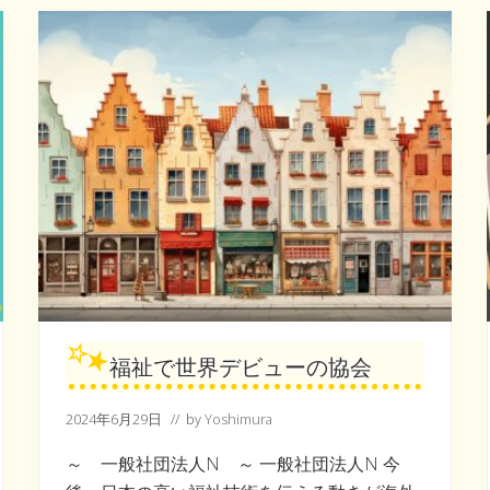
が
、
人
生
を
自
由
に
す
る
カ
ギ
だ
っ
た
福祉で世界デビューの協会
2024年6月29日
// by
Yoshimura
～ 一般社団法人N ～ 一般社団法人N 今