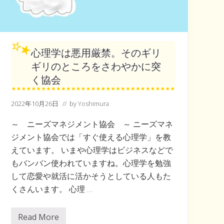
ま
ち
づ
く
り
」
心理学は悪用厳禁。そのギリ
を
目
ギリのところをさわやかに突
指
す
く協会
協
会
2022年10月26日
// by
Yoshimura
～ ニーズマネジメント協会 ～ ニーズマネ
ジメント協会では「すぐ使える心理学」を教
えています。 いまや心理学はビジネスなどで
もバンバン使われていますね。心理学を勉強
して恋愛や就活に活かそうとしている人もた
くさんいます。 心理 …
Read More
心