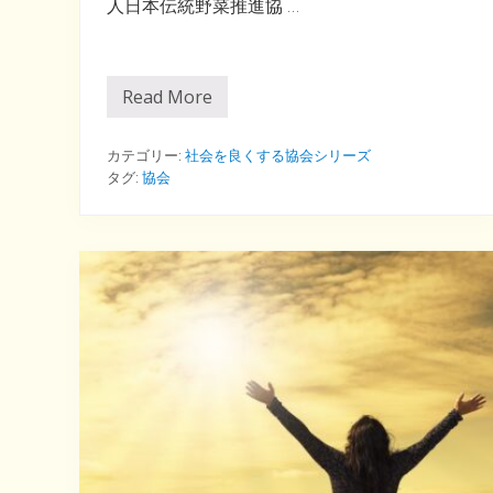
人日本伝統野菜推進協 …
Read More
滅
び
の
美
カテゴリー:
社会を良くする協会シリーズ
学
タグ:
協会
な
ん
て
言
っ
て
ら
れ
な
い
ぞ
の
協
会