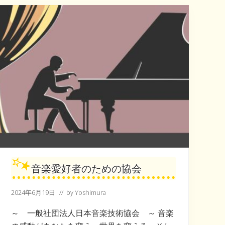
し
さ
の
両
立
が
大
事
だ
の
協
会
音楽愛好者のための協会
2024年6月19日
// by
Yoshimura
～ 一般社団法人日本音楽技術協会 ～ 音楽