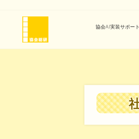
Skip
Skip
Skip
Skip
to
to
to
to
right
main
secondary
footer
協会AI実装サポー
header
content
navigation
navigation
協
会
と
い
う
信
頼
を
味
方
に