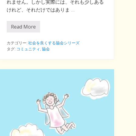
れません。しかし実際には、それも少しある
けれど、それだけではありま …
Read More
「
赤
ち
ゃ
カテゴリー:
社会を良くする協会シリーズ
ん
タグ:
コミュニティ
,
協会
の
た
め
の
環
境
づ
く
り
」
「
子
育
て
し
や
す
い