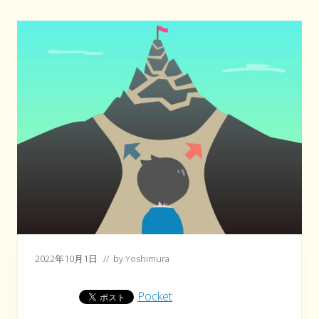
2022年10月1日
// by
Yoshimura
Pocket