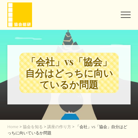
Menu
Skip
Skip
to
to
Men
main
footer
content
協
会
と
い
う
「会社」vs「協会」
信
頼
自分はどっちに向い
を
味
ているか問題
方
に
Home
>
協会を知る
>
講座の作り方
> 「会社」vs「協会」自分はど
っちに向いているか問題