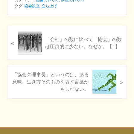
タグ:
協会設立
,
立ち上げ
P
「会社」の数に比べて「協会」の数
«
r
は圧倒的に少ない。なぜか。【1】
e
v
i
o
N
「協会の理事長」というのは、ある
u
»
e
意味、生き方そのものを表す言葉か
s
x
もしれない。
P
t
o
P
s
o
t
s
:
t
Footer
: