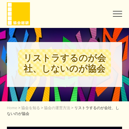
Menu
Skip
Skip
to
to
Men
main
footer
content
協
会
と
い
う
リストラするのが会
信
頼
社、しないのが協会
を
味
方
に
Home
>
協会を知る
>
協会の運営方法
> リストラするのが会社、し
ないのが協会