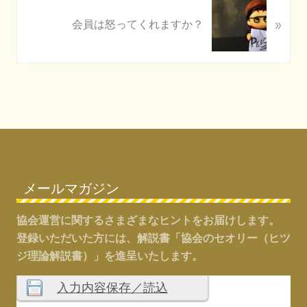
N
u
»
e
会員は怒ってくれますか？
s
x
P
t
o
P
s
o
t
s
:
t
Footer
:
メールマガジン
協会運営に関するさまざまなヒントをお届けします。
登録いただいた方には、解説書「協会のセオリー（ヒツ
ジ理論解説書）」を進呈いたします。