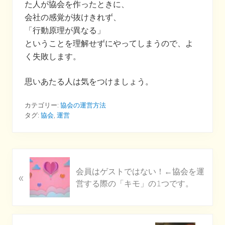
た人が協会を作ったときに、
会社の感覚が抜けきれず、
「行動原理が異なる」
ということを理解せずにやってしまうので、よ
く失敗します。
思いあたる人は気をつけましょう。
カテゴリー:
協会の運営方法
タグ:
協会
,
運営
P
会員はゲストではない！←協会を運
«
r
営する際の「キモ」の1つです。
e
v
i
o