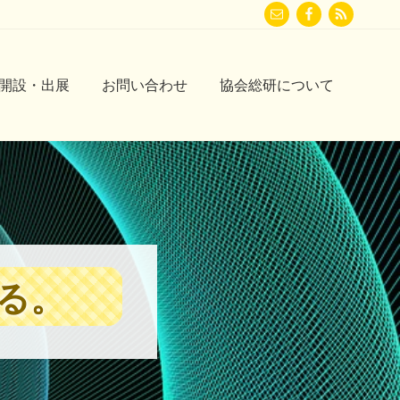
Befor
Head
開設・出展
お問い合わせ
協会総研について
る。