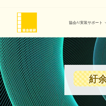
Skip
Skip
Skip
Skip
to
to
to
to
right
main
secondary
footer
header
content
navigation
協会AI実装サポート
navigation
協
会
と
い
う
信
頼
を
紆
味
方
に