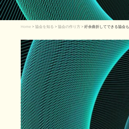
Home
>
協会を知る
>
協会の作り方
> 紆余曲折してできる協会