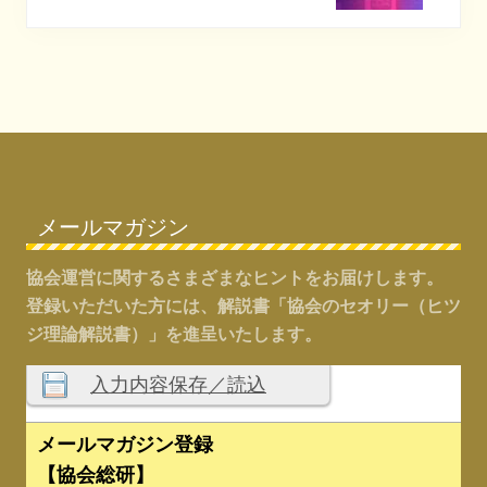
P
t
o
P
s
o
t
s
:
t
Footer
:
メールマガジン
協会運営に関するさまざまなヒントをお届けします。
登録いただいた方には、解説書「協会のセオリー（ヒツ
ジ理論解説書）」を進呈いたします。