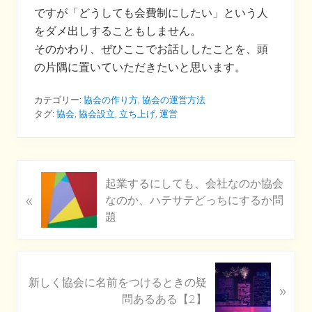
ですが「どうしても会費制にしたい」という人
をダメ出しすることもしません。
そのかわり、ぜひここでお話ししたことを、頭
の片隅に置いていただきたいと思います。
カテゴリー:
協会の作り方
,
協会の運営方法
タグ:
協会
,
協会設立
,
立ち上げ
,
運営
P
起業するにしても、会社なのか協会
«
r
なのか、ハテサテどっちにするか問
e
題
v
i
o
N
u
新しく協会に名前をつけるときの疑
»
e
s
問あるある【2】
x