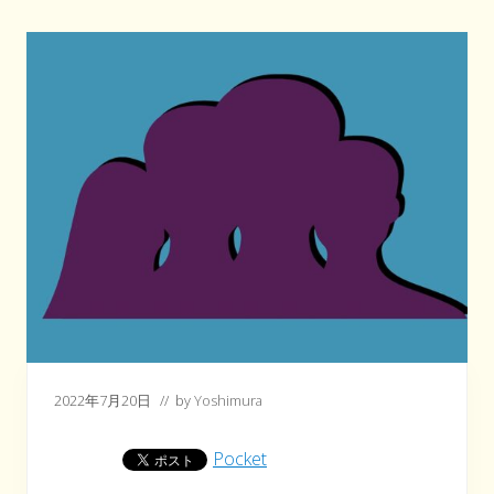
2022年7月20日
// by
Yoshimura
Pocket