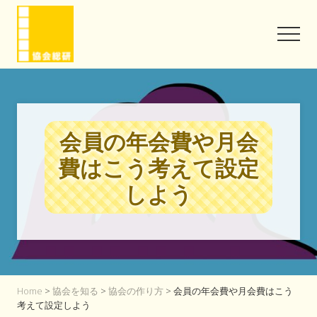
Menu
Skip
Skip
to
to
Men
main
footer
content
協
会
と
い
う
会員の年会費や月会
信
頼
費はこう考えて設定
を
味
しよう
方
に
Home
>
協会を知る
>
協会の作り方
> 会員の年会費や月会費はこう
考えて設定しよう