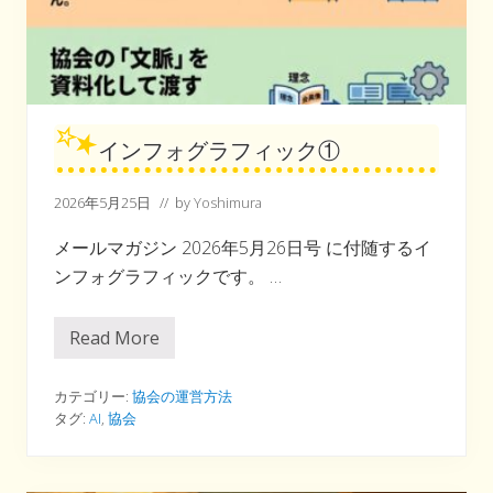
インフォグラフィック①
2026年5月25日
// by
Yoshimura
メールマガジン 2026年5月26日号 に付随するイ
ンフォグラフィックです。 …
Read More
イ
ン
フ
ォ
カテゴリー:
協会の運営方法
グ
タグ:
AI
,
協会
ラ
フ
ィ
ッ