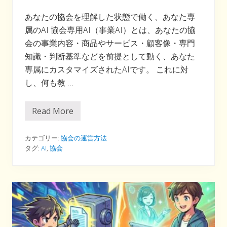
あなたの協会を理解した状態で働く、あなた専
属のAI 協会専用AI（事業AI）とは、あなたの協
会の事業内容・商品やサービス・顧客像・専門
知識・判断基準などを前提として動く、あなた
専属にカスタマイズされたAIです。 これに対
し、何も教 …
Read More
協
会
専
用
カテゴリー:
協会の運営方法
A
タグ:
AI
,
協会
I
（
事
業
A
I
）
と
は