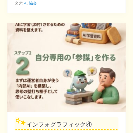
グ
タグ:
AI
,
協会
ラ
フ
ィ
ッ
ク
⑤
インフォグラフィック④