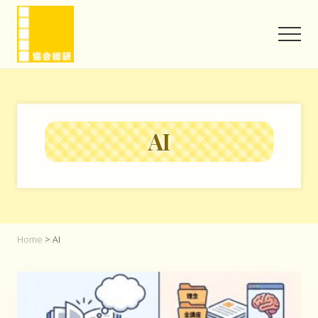
Menu
Skip
Skip
to
to
Men
main
footer
content
協
会
と
い
う
AI
信
頼
を
味
方
に
Home
> AI