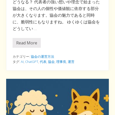
どうなる？ 代表者の強い想いや理念で始まった
協会は、その人の個性や価値観に依存する部分
が大きくなります。協会の魅力であると同時
に、脆弱性にもなりますね。 ゆくゆくは協会を
どうしてい …
Read More
協
会
の
「
カテゴリー:
協会の運営方法
終
タグ:
AI
,
ChatGPT
,
代表
,
協会
,
理事長
,
運営
活
」