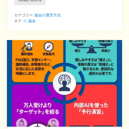
イ
ン
フ
ォ
カテゴリー:
協会の運営方法
グ
タグ:
AI
,
協会
ラ
フ
ィ
ッ
ク
⑨