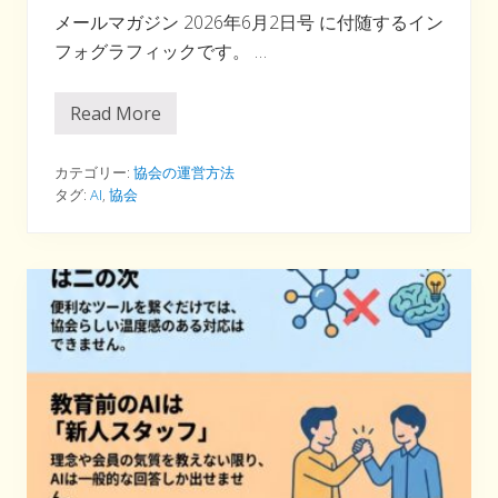
メールマガジン 2026年6月2日号 に付随するイン
フォグラフィックです。 …
Read More
イ
ン
フ
ォ
カテゴリー:
協会の運営方法
グ
タグ:
AI
,
協会
ラ
フ
ィ
ッ
ク
②