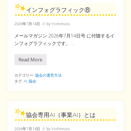
インフォグラフィック⑧
2026年7月14日
// by
Yoshimura
メールマガジン 2026年7月14日号 に付随するイ
ンフォグラフィックです。 …
Read More
イ
ン
フ
ォ
カテゴリー:
協会の運営方法
グ
タグ:
AI
,
協会
ラ
フ
ィ
ッ
ク
⑧
協会専用AI（事業AI）とは
2026年7月14日
// by
Yoshimura