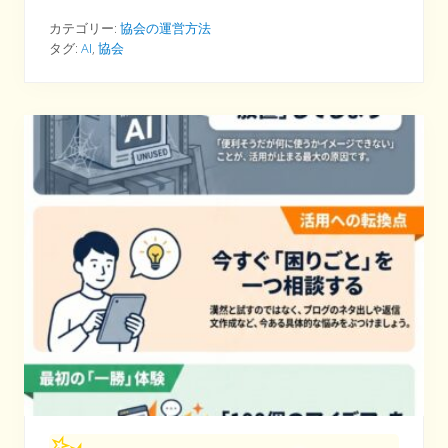
フ
ォ
カテゴリー:
協会の運営方法
グ
タグ:
AI
,
協会
ラ
フ
ィ
ッ
ク
⑦