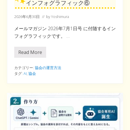
インフォグラフィック⑥
2026年6月30日
// by
Yoshimura
メールマガジン 2026年7月1日号 に付随するイン
フォグラフィックです。 …
Read More
イ
ン
フ
ォ
カテゴリー:
協会の運営方法
グ
タグ:
AI
,
協会
ラ
フ
ィ
ッ
ク
⑥