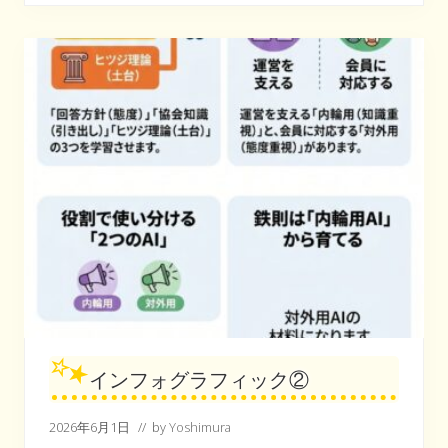
フ
ィ
ッ
ク
③
インフォグラフィック②
2026年6月1日
// by
Yoshimura