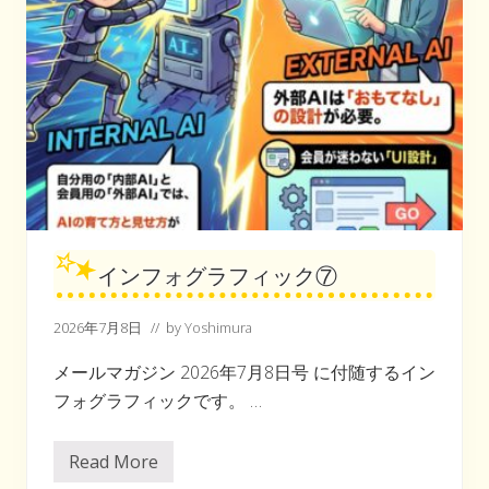
インフォグラフィック⑦
2026年7月8日
// by
Yoshimura
メールマガジン 2026年7月8日号 に付随するイン
フォグラフィックです。 …
Read More
イ
ン