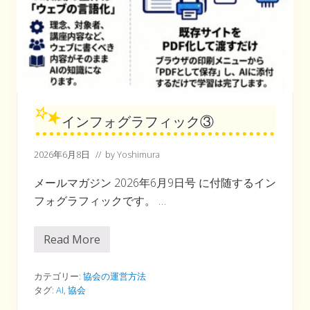
インフォグラフィック③
2026年6月8日
// by
Yoshimura
メールマガジン 2026年6月9日号 に付随するイン
フォグラフィックです。 …
Read More
イ
ン
フ
ォ
カテゴリー:
協会の運営方法
グ
タグ:
AI
,
協会
ラ