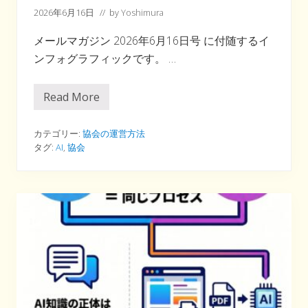
2026年6月16日
// by
Yoshimura
メールマガジン 2026年6月16日号 に付随するイ
ンフォグラフィックです。 …
Read More
イ
ン
フ
ォ
カテゴリー:
協会の運営方法
グ
タグ:
AI
,
協会
ラ
フ
ィ
ッ
ク
④