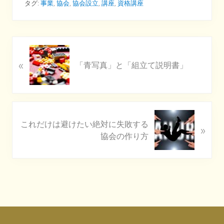
タグ:
事業
,
協会
,
協会設立
,
講座
,
資格講座
P
«
r
「青写真」と「組立て説明書」
e
v
i
o
N
u
これだけは避けたい絶対に失敗する
»
e
s
協会の作り方
x
P
t
o
P
s
o
t
s
:
t
Footer
: