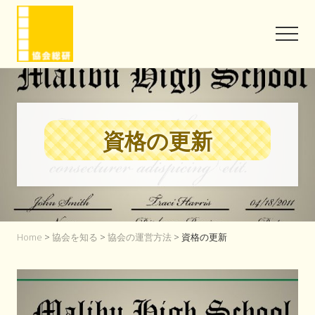
Menu
Skip
Skip
to
to
Men
main
footer
content
協
会
と
い
う
資格の更新
信
頼
を
味
方
に
Home
>
協会を知る
>
協会の運営方法
> 資格の更新