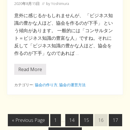
2020年8月15日
// by
Yoshimura
意外に感じるかもしれませんが、 「ビジネス知
識の豊かな人ほど、協会を作るのが下手」 とい
う傾向があります。 一般的には「コンサルタン
ト＝ビジネス知識の豊富な人」ですね。それに
反して「ビジネス知識の豊かな人ほど、協会を
作るのが下手」なのであれば …
Read More
大
き
く
違
カテゴリー:
協会の作り方
,
協会の運営方法
う
！
会
社
の
コ
ン
G
次
Interim
次
次
次
次
«
Previous Page
1
…
14
15
16
17
サ
ル
o
の
pages
の
の
の
の