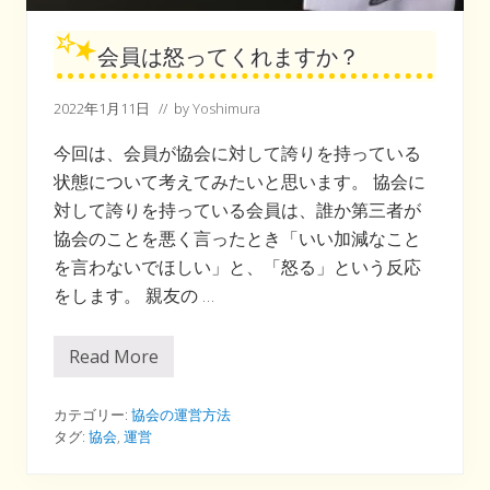
を
遠
ざ
会員は怒ってくれますか？
け
よ
う
2022年1月11日
// by
Yoshimura
！
す
べ
今回は、会員が協会に対して誇りを持っている
て
状態について考えてみたいと思います。 協会に
の
現
対して誇りを持っている会員は、誰か第三者が
代
人
協会のことを悪く言ったとき「いい加減なこと
に
を言わないでほしい」と、「怒る」という反応
呼
び
をします。 親友の …
か
け
る
Read More
協
会
会
員
は
怒
カテゴリー:
協会の運営方法
っ
タグ:
協会
,
運営
て
く
れ