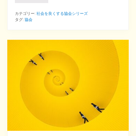
腸
活
」
カテゴリー:
社会を良くする協会シリーズ
の
タグ:
協会
な
か
で
も
「
腸
管
ラ
ブ
」
な
協
会