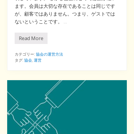
ます。会員は大切な存在であることは同じです
が、顧客ではありません。つまり、ゲストでは
ないということです。 …
Read More
会
員
は
ゲ
カテゴリー:
協会の運営方法
ス
タグ:
協会
,
運営
ト
で
は
な
い
！
←
協
会
を
運
営
す
る
際