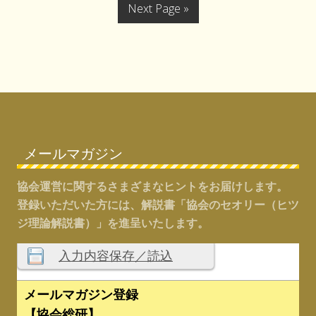
タ
G
Next Page »
t
ペ
omitted
ペ
ペ
ペ
ペ
ン
o
ト
o
ー
ー
ー
ー
ー
と
t
ジ
ジ
ジ
ジ
ジ
協
会
o
へ
へ
へ
へ
へ
の
コ
ン
Footer
サ
ル
タ
ン
ト
メールマガジン
協会運営に関するさまざまなヒントをお届けします。
登録いただいた方には、解説書「協会のセオリー（ヒツ
ジ理論解説書）」を進呈いたします。