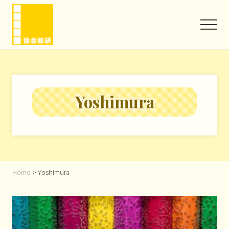
Menu
Skip
Skip
to
to
Men
main
footer
content
協
会
と
い
う
Yoshimura
信
頼
を
味
方
に
Home
> Yoshimura