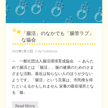
「腸活」のなかでも「腸管ラブ」
な協会
2022年2月22日
// by
Yoshimura
～ 一般社団法人腸活環境育成協会 ～ あらた
めて腸活とは 「腸活」。腸の健康のためのさま
ざまな活動。最近は知らない人のほうが少ない
ようです。「腸活」という言葉は、市民権を得
たといえるかもしれません 栄養の吸収場所とな
る「腸」 …
Read More
「