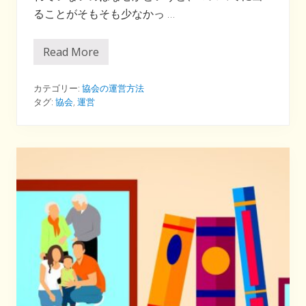
ることがそもそも少なかっ …
Read More
意
外
な
も
カテゴリー:
協会の運営方法
の
タグ:
協会
,
運営
が
協
会
の
役
に
立
つ
こ
と
が
あ
る