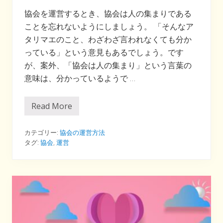
協会を運営するとき、協会は人の集まりである
ことを忘れないようにしましょう。 「そんなア
タリマエのこと、わざわざ言われなくても分か
っている」という意見もあるでしょう。です
が、案外、「協会は人の集まり」という言葉の
意味は、分かっているようで …
Read More
リ
ス
ト
ラ
カテゴリー:
協会の運営方法
す
タグ:
協会
,
運営
る
の
が
会
社
、
し
な
い
の