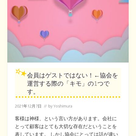
が
協
会
会員はゲストではない！←協会を
運営する際の「キモ」の1つで
す。
2021年12月7日
// by
Yoshimura
客様は神様、という言い方があります。会社に
とって顧客はとても大切な存在だということを
表しています。 しかし協会にとっては話が違い