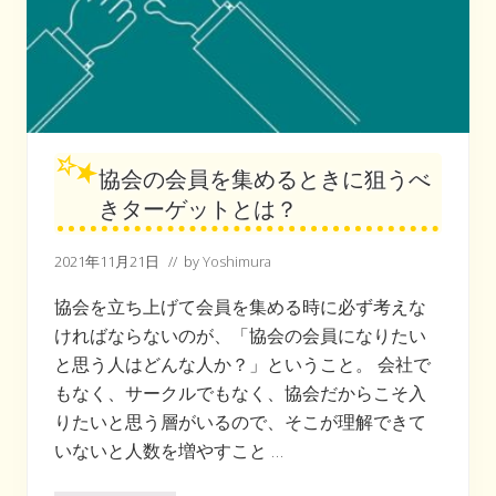
の
「
キ
モ
」
の
1
つ
で
す
協会の会員を集めるときに狙うべ
。
きターゲットとは？
2021年11月21日
// by
Yoshimura
協会を立ち上げて会員を集める時に必ず考えな
ければならないのが、「協会の会員になりたい
と思う人はどんな人か？」ということ。 会社で
もなく、サークルでもなく、協会だからこそ入
りたいと思う層がいるので、そこが理解できて
いないと人数を増やすこと …