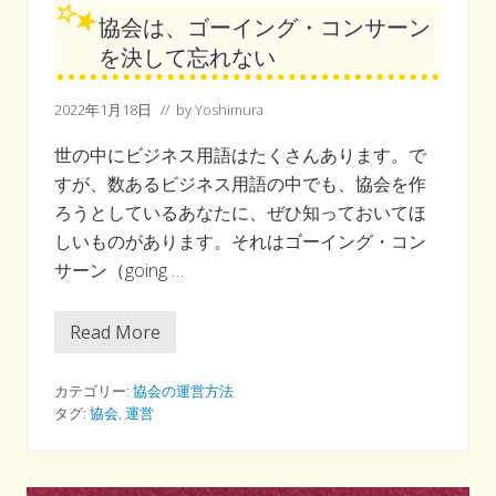
協会は、ゴーイング・コンサーン
を決して忘れない
2022年1月18日
// by
Yoshimura
世の中にビジネス用語はたくさんあります。で
すが、数あるビジネス用語の中でも、協会を作
ろうとしているあなたに、ぜひ知っておいてほ
しいものがあります。それはゴーイング・コン
サーン（going …
Read More
協
会
は
、
カテゴリー:
協会の運営方法
ゴ
タグ:
協会
,
運営
ー
イ
ン
グ