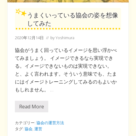
うまくいっている協会の姿を想像
してみた
2020年12月14日
// by
Yoshimura
協会がうまく回っているイメージを思い浮かべ
てみましょう。 イメージできるなら実現でき
る。イメージできないものは実現できない。
と、よく言われます。そういう意味でも、たま
にはイメージトレーニングしてみるのもよいか
もしれません。 …
Read More
う
ま
く
い
カテゴリー:
協会の運営方法
っ
タグ:
協会
,
運営
て