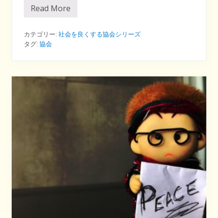
Read More
予
防
医
療
カテゴリー:
社会を良くする協会シリーズ
は
タグ:
協会
専
門
家
だ
け
の
も
の
じ
ゃ
な
い
。
み
ん
な
で
学
ん
で
病
気