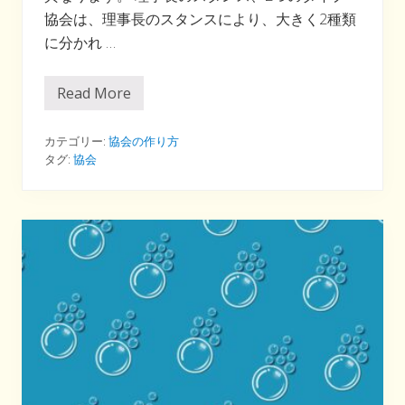
協会は、理事長のスタンスにより、大きく2種類
に分かれ …
Read More
理
事
長
の
カテゴリー:
協会の作り方
ス
タグ:
協会
タ
ン
ス