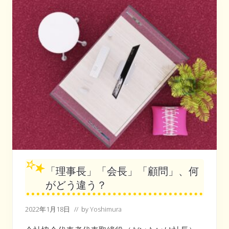
・
コ
ン
サ
ー
ン
を
決
し
て
忘
れ
な
い
「理事長」「会長」「顧問」、何
がどう違う？
2022年1月18日
// by
Yoshimura