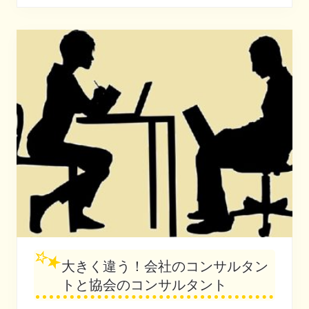
い
る
協
会
の
姿
を
想
像
し
て
み
た
大きく違う！会社のコンサルタン
トと協会のコンサルタント