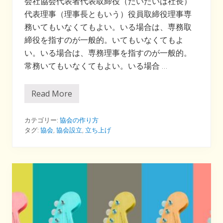
会社協会代表者代表取締役（だいたいは社長）
代表理事（理事長ともいう）役員取締役理事専
務いてもいなくてもよい。いる場合は、専務取
締役を指すのが一般的。いてもいなくてもよ
い。いる場合は、専務理事を指すのが一般的。
常務いてもいなくてもよい。いる場合 …
Read More
「
理
事
長
カテゴリー:
協会の作り方
」
タグ:
協会
,
協会設立
,
立ち上げ
「
会
長
」
「
顧
問
」
、
何
が