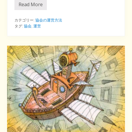
Read More
協
会
の
会
カテゴリー:
協会の運営方法
員
タグ:
協会
,
運営
を
集
め
る
と
き
に
狙
う
べ
き
タ
ー
ゲ
ッ
ト
と
は
？