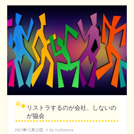
ま
す
か
？
リストラするのが会社、しないの
が協会
2021年12月22日
// by
Yoshimura