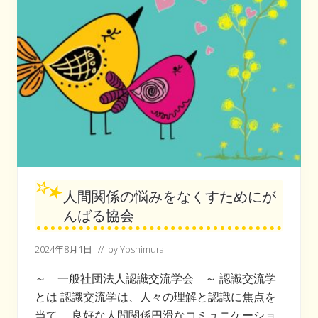
人間関係の悩みをなくすためにが
んばる協会
2024年8月1日
// by
Yoshimura
～ 一般社団法人認識交流学会 ～ 認識交流学
とは 認識交流学は、人々の理解と認識に焦点を
当て、 良好な人間関係円滑なコミュニケーショ