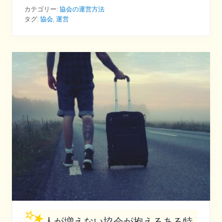
が
ほ
カテゴリー:
協会の運営方法
し
タグ:
協会
,
運営
い
も
の
を
注
意
深
く
渡
す
人が増えない協会が抱えるある特