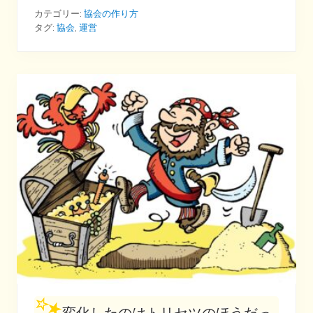
の
「
カテゴリー:
協会の作り方
誰
タグ:
協会
,
運営
に
何
を
頼
む
か
」
問
題
は
奥
が
深
い
変化したのはトリセツのほうだっ