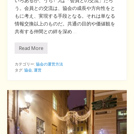
いろあるが、うち1つは「会員との交流」だろ
う。会員との交流は、協会の成長や方向性をと
もに考え、実現する手段となる。それは単なる
情報交換以上のものだ。共通の目的や価値観を
共有する仲間との絆を深め …
Read More
協
会
の
た
カテゴリー:
協会の運営方法
め
タグ:
協会
,
運営
の
「
面
談
の
徹
底
活
用
」