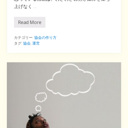
上げなく …
Read More
汎
用
：
団
カテゴリー:
協会の作り方
体
タグ:
協会
,
運営
の
作
り
方