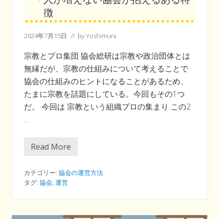
徴
2024年7月15日
// by
Yoshimura
宗教とプロ集団 協会総研は宗教や政治団体とは
無縁だが、宗教の仕組みについて考えることで
協会の仕組みのヒントになることがあるため、
たまに宗教を話題にしている。今回もその1つ
だ。 今回は 宗教という組織プロの集まり この2
…
Read More
人
が
増
え
カテゴリー:
協会の運営方法
な
タグ:
協会
,
運営
い
協
会
が