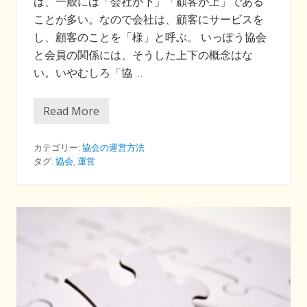
は、一般には「会社が下」「顧客が上」である
ことが多い。なので会社は、顧客にサービスを
し、顧客のことを「様」と呼ぶ。 いっぽう協会
と会員の関係には、そうした上下の概念はな
い。いやむしろ「協 …
Read More
機
嫌
を
と
カテゴリー:
協会の運営方法
る
タグ:
協会
,
運営
必
要
な
し