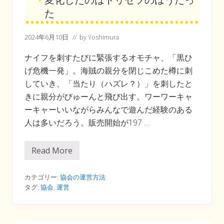
た
2024年6月10日
// by
Yoshimura
ナイフを刺すたびに緊張するオモチャ、「黒ひ
げ危機一発」。海賊の親分を閉じこめた樽に刺
していき、「当たり（ハズレ？）」を刺したと
きに親分がびゅーんと飛び出す。ワーワーキャ
ーキャーいいながらみんなで遊んだ経験のある
人は多いだろう。販売開始が197 …
Read More
変
化
し
た
カテゴリー:
協会の運営方法
の
タグ:
協会
,
運営
は
ト
リ
セ