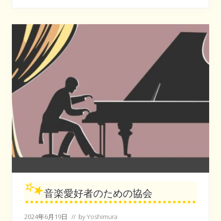
ビ
ュ
ー
の
協
会
音楽愛好者のための協会
2024年6月19日
// by
Yoshimura