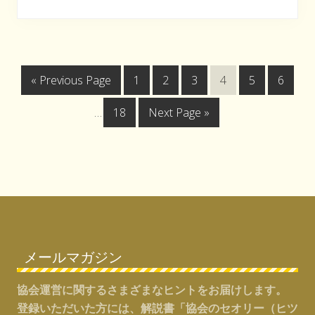
考
え
る
G
次
次
次
次
次
次
«
Previous Page
1
2
3
4
5
6
o
の
の
の
の
の
の
Interim
次
G
…
18
Next Page »
t
ペ
ペ
ペ
ペ
ペ
ペ
pages
の
o
o
ー
ー
ー
ー
ー
ー
omitted
ペ
t
ジ
ジ
ジ
ジ
ジ
ジ
ー
o
へ
へ
へ
へ
へ
へ
ジ
Footer
へ
メールマガジン
協会運営に関するさまざまなヒントをお届けします。
登録いただいた方には、解説書「協会のセオリー（ヒツ