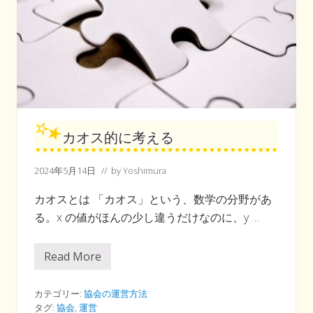
カオス的に考える
2024年5月14日
// by
Yoshimura
カオスとは 「カオス」という、数学の分野があ
る。x の値がほんの少し違うだけなのに、y …
Read More
カ
オ
ス
的
カテゴリー:
協会の運営方法
に
タグ:
協会
,
運営