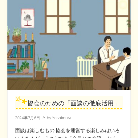
抱
え
る
あ
る
特
徴
協会のための「面談の徹底活用」
2024年7月6日
// by
Yoshimura
面談は楽しむもの 協会を運営する楽しみはいろ