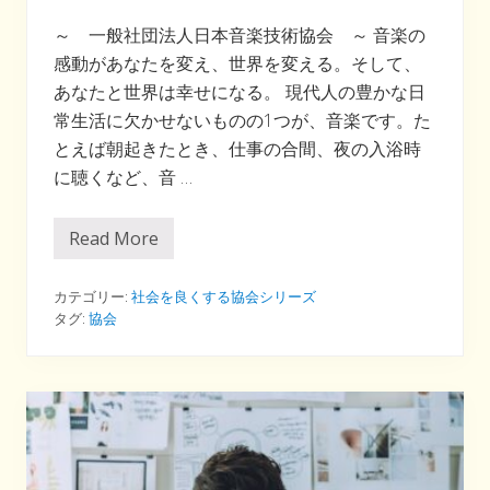
～ 一般社団法人日本音楽技術協会 ～ 音楽の
感動があなたを変え、世界を変える。そして、
あなたと世界は幸せになる。 現代人の豊かな日
常生活に欠かせないものの1つが、音楽です。た
とえば朝起きたとき、仕事の合間、夜の入浴時
に聴くなど、音 …
Read More
音
楽
愛
好
カテゴリー:
社会を良くする協会シリーズ
者
タグ:
協会
の
た
め
の
協
会