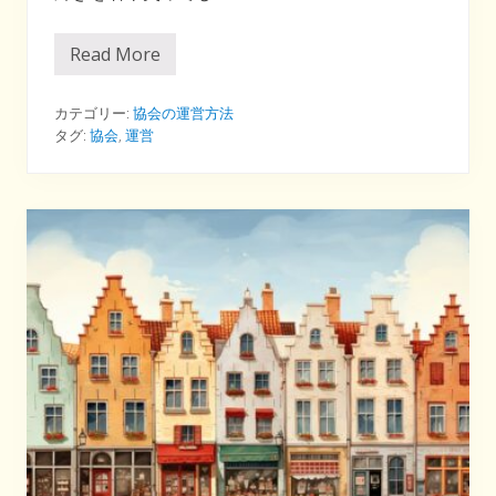
Read More
協
会
が
出
カテゴリー:
協会の運営方法
す
タグ:
協会
,
運営
メ
ー
ル
マ
ガ
ジ
ン
は
何
が
違
う
？