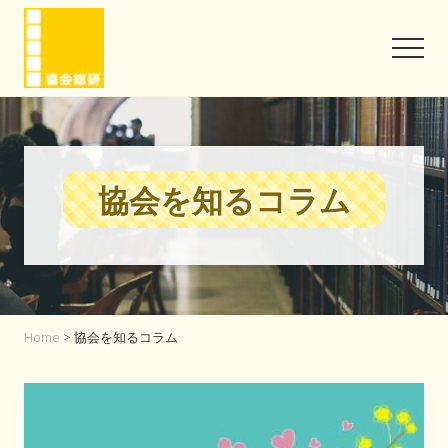
Menu
Skip
Skip
to
to
Men
main
footer
content
協
会
と
い
う
協会を知るコラム
信
頼
を
味
方
に
Home
> 協会を知るコラム