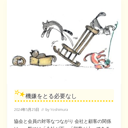
ツ
の
ほ
う
だ
っ
た
機嫌をとる必要なし
2024年5月25日
// by
Yoshimura
協会と会員の対等なつながり 会社と顧客の関係