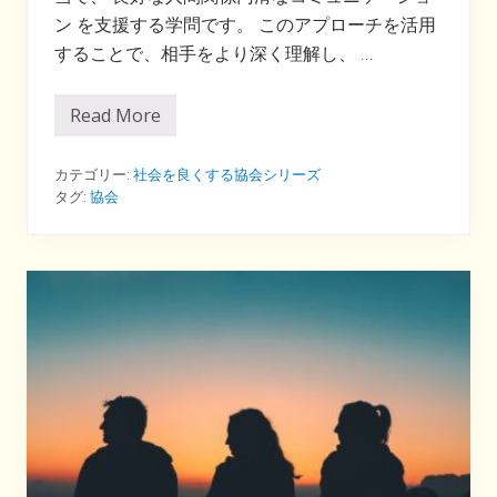
ン を支援する学問です。 このアプローチを活用
することで、相手をより深く理解し、 …
Read More
人
間
関
係
カテゴリー:
社会を良くする協会シリーズ
の
タグ:
協会
悩
み
を
な
く
す
た
め
に
が
ん
ば
る
協
会