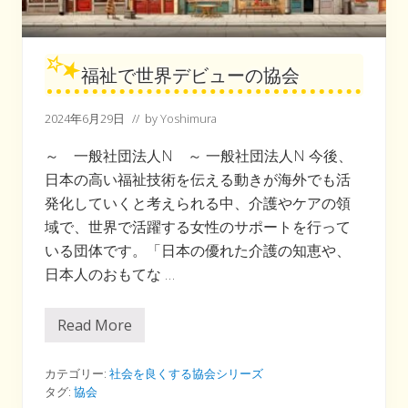
福祉で世界デビューの協会
2024年6月29日
// by
Yoshimura
～ 一般社団法人N ～ 一般社団法人N 今後、
日本の高い福祉技術を伝える動きが海外でも活
発化していくと考えられる中、介護やケアの領
域で、世界で活躍する女性のサポートを行って
いる団体です。「日本の優れた介護の知恵や、
日本人のおもてな …
Read More
福
祉
で
世
カテゴリー:
社会を良くする協会シリーズ
界
タグ:
協会
デ