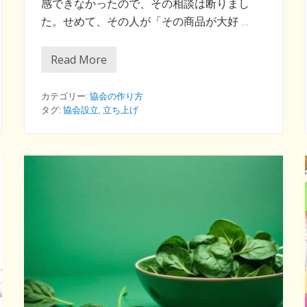
感できなかったので、その相談は断りまし
た。せめて、その人が「その商品が大好 …
Read More
協
会
と
〇
カテゴリー:
協会の作り方
〇
タグ:
協会設立
,
立ち上げ
は
、
〇
〇
と
〇
〇
の
関
係
に
近
い