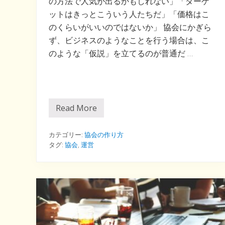
の方法で人気が出るかもしれない」「ターゲ
ットはきっとこういう人たちだ」「価格はこ
のくらいがいいのではないか」 協会にかぎら
ず、ビジネスのようなことを行う場合は、こ
のような「仮説」を立てるのが普通だ …
Read More
仮
説
の
テ
カテゴリー:
協会の作り方
ク
タグ:
協会
,
運営
ニ
ッ
ク
を
磨
こ
う