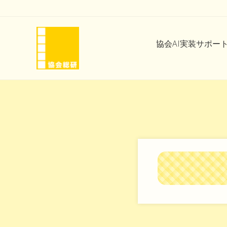
Skip
Skip
Skip
Skip
to
to
to
to
right
main
secondary
footer
協会AI実装サポー
header
content
navigation
navigation
協
会
と
い
う
信
頼
を
味
方
に