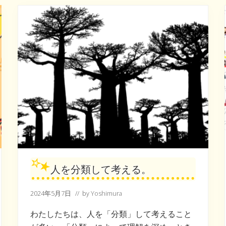
お
見
逃
し
な
く
人を分類して考える。
2024年5月7日
// by
Yoshimura
わたしたちは、人を「分類」して考えること