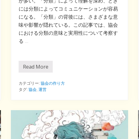
が多い。「分類」によって理解を深め、とき
には分類によってコミュニケーションが容易
になる。「分類」の背後には、さまざまな意
味や影響が隠れている。この記事では、協会
における分類の意味と実用性について考察す
る …
Read More
人
を
分
類
カテゴリー:
協会の作り方
し
タグ:
協会
,
運営
て
考
え
る
。