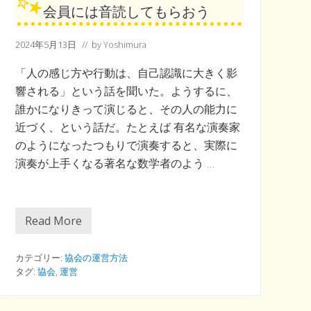
会員には音読してもらおう
2024年5月13日
// by
Yoshimura
「人の感じ方や行動は、自己認識に大きく影
響される」という話を聞いた。ようするに、
誰かになりきって演じると、その人の能力に
近づく、という話だ。たとえば 有名な演奏家
のようになったつもりで演奏すると、実際に
演奏が上手くなる著名な数学者のよう …
Read More
会
員
に
は
カテゴリー:
協会の運営方法
音
タグ:
協会
,
運営
読
し
て