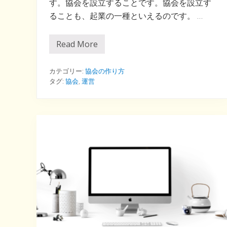
す。協会を設立することです。協会を設立す
ることも、起業の一種といえるのです。 …
Read More
オ
ル
タ
ナ
カテゴリー:
協会の作り方
テ
タグ:
協会
,
運営
ィ
ブ
な
起
業
の
し
か
た