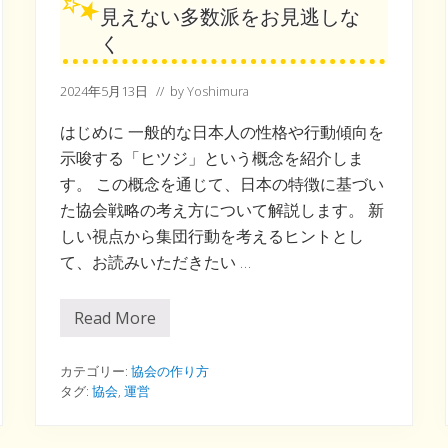
見えない多数派をお見逃しな
く
2024年5月13日
// by
Yoshimura
はじめに 一般的な日本人の性格や行動傾向を
示唆する「ヒツジ」という概念を紹介しま
す。 この概念を通じて、日本の特徴に基づい
た協会戦略の考え方について解説します。 新
しい視点から集団行動を考えるヒントとし
て、お読みいただきたい …
Read More
見
え
な
い
カテゴリー:
協会の作り方
多
タグ:
協会
,
運営
数
派
を