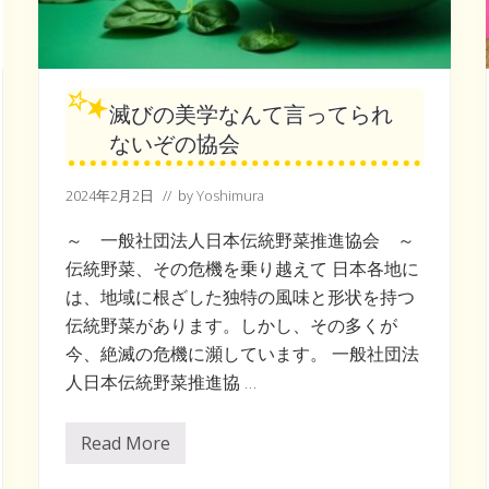
滅びの美学なんて言ってられ
ないぞの協会
2024年2月2日
// by
Yoshimura
～ 一般社団法人日本伝統野菜推進協会 ～
伝統野菜、その危機を乗り越えて 日本各地に
は、地域に根ざした独特の風味と形状を持つ
伝統野菜があります。しかし、その多くが
今、絶滅の危機に瀕しています。 一般社団法
人日本伝統野菜推進協 …
Read More
滅
び
の