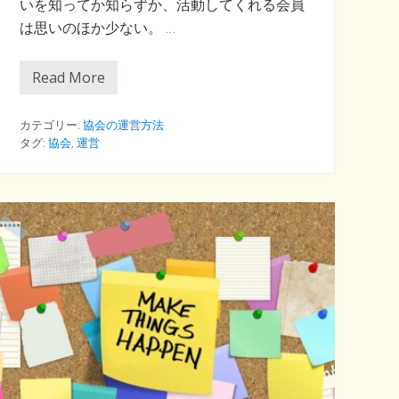
いを知ってか知らずか、活動してくれる会員
は思いのほか少ない。 …
Read More
フ
ォ
ー
マ
カテゴリー:
協会の運営方法
ッ
タグ:
協会
,
運営
ト
で
会
員
を
応
援
し
よ
う