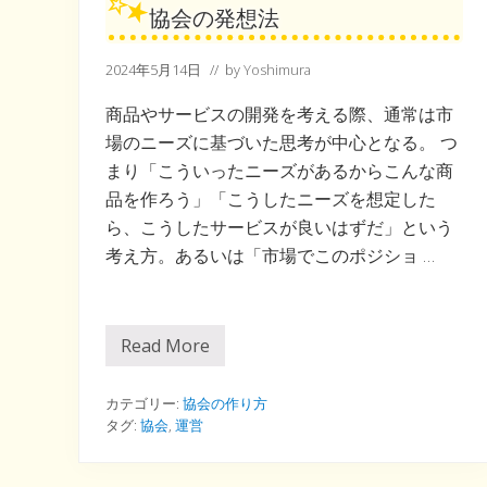
協会の発想法
2024年5月14日
// by
Yoshimura
商品やサービスの開発を考える際、通常は市
場のニーズに基づいた思考が中心となる。 つ
まり「こういったニーズがあるからこんな商
品を作ろう」「こうしたニーズを想定した
ら、こうしたサービスが良いはずだ」という
考え方。あるいは「市場でこのポジショ …
Read More
協
会
の
発
カテゴリー:
協会の作り方
想
タグ:
協会
,
運営
法