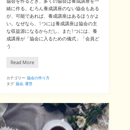
協会を作るとき、多くの協会は養成講座を一
緒に作る。むろん養成講座のない協会もある
が、可能であれば、養成講座はあるほうがよ
い。なぜなら、1つには養成講座は協会の主
な収益源になるからだし、また1つには、養
成講座が「協会に入るための儀式」「会員ど
う …
Read More
協
会
に
養
カテゴリー:
協会の作り方
成
タグ:
協会
,
運営
講
座
が
あ
る
べ
き
な
る
ほ