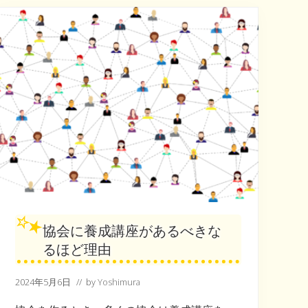
も
ら
お
う
協会に養成講座があるべきな
るほど理由
2024年5月6日
// by
Yoshimura